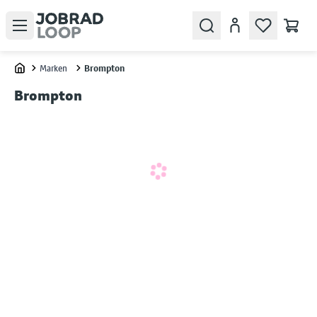
Open menu
Search
Konto
Marken
Brompton
Home
Brompton