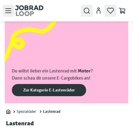
Open menu
Search
Konto
Du willst lieber ein Lastenrad mit
Motor
?
Dann schau dir unsere E-Cargobikes an!
Zur Kategorie E-Lastenräder
Spezialräder
Lastenrad
Home
Lastenrad