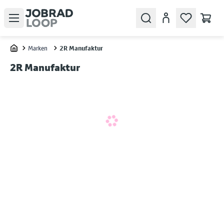
Open menu
Search
Konto
Marken
2R Manufaktur
Home
2R Manufaktur