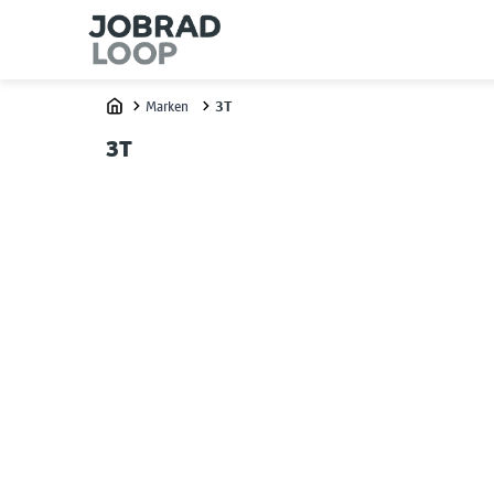
Marken
3T
Home
3T