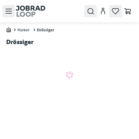
Open menu
Search
Konto
Marken
Drössiger
Home
Drössiger