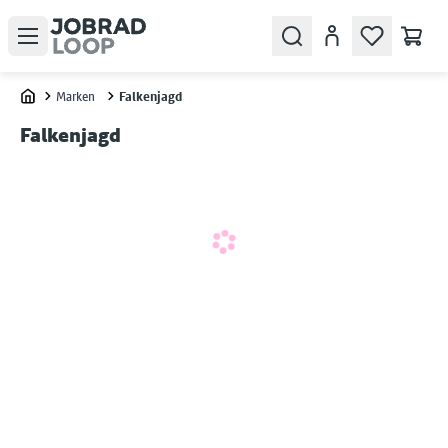
Open menu
Search
Konto
Marken
Falkenjagd
Home
Falkenjagd