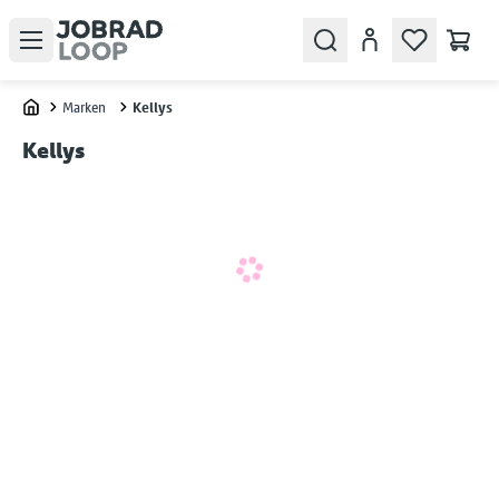
Open menu
Search
Konto
Marken
Kellys
Home
Kellys