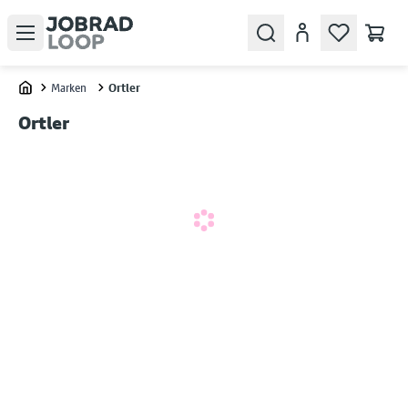
Open menu
Search
Konto
Marken
Ortler
Home
Ortler