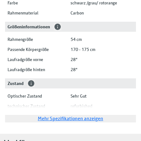
Farbe
schwarz /grau/ rotorange
Rahmenmaterial
Carbon
Größeninformationen
Rahmengröße
54 cm
Passende Körpergröße
170 - 175 cm
Laufradgröße vorne
28"
Laufradgröße hinten
28"
Zustand
Optischer Zustand
Sehr Gut
technischer Zustand
refurbished
Mehr Spezifikationen anzeigen
Antrieb
Antriebsart
Kette