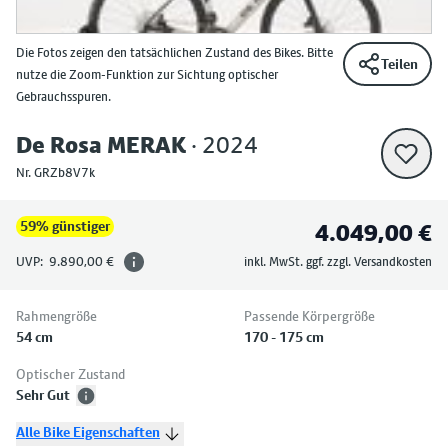
Die Fotos zeigen den tatsächlichen Zustand des Bikes. Bitte
Teilen
nutze die Zoom-Funktion zur Sichtung optischer
Gebrauchsspuren.
De Rosa
MERAK
·
2024
Nr.
GRZb8V7k
Product information
59% günstiger
4.049,00 €
UVP
:
9.890,00 €
inkl. MwSt. ggf. zzgl. Versandkosten
Rahmengröße
Passende Körpergröße
54 cm
170 - 175 cm
Optischer Zustand
Sehr Gut
Alle Bike Eigenschaften