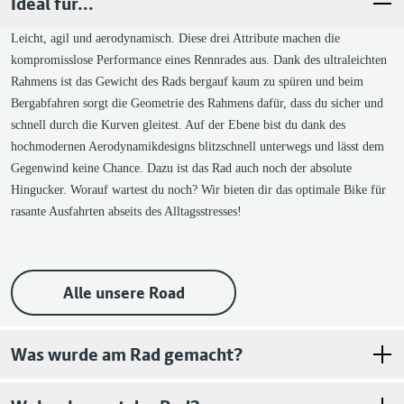
Ideal für...
Schaltung Art
Kettenschaltung
Anzahl Gänge
2x12
Leicht, agil und aerodynamisch. Diese drei Attribute machen die
kompromisslose Performance eines Rennrades aus. Dank des ultraleichten
Schaltwerk Marke
Campagnolo
Rahmens ist das Gewicht des Rads bergauf kaum zu spüren und beim
Schaltwerk Modell
Super Record EPS
Bergabfahren sorgt die Geometrie des Rahmens dafür, dass du sicher und
Elektronische Schaltung
Ja
schnell durch die Kurven gleitest. Auf der Ebene bist du dank des
hochmodernen Aerodynamikdesigns blitzschnell unterwegs und lässt dem
Bremsen
Gegenwind keine Chance. Dazu ist das Rad auch noch der absolute
Hingucker. Worauf wartest du noch? Wir bieten dir das optimale Bike für
Marke vorne
Campagnolo
rasante Ausfahrten abseits des Alltagsstresses!
Modell vorne
Super Record
Bremssystem (VR)
Hydraulisch
Bremstyp vorne
Scheibenbremse
Alle unsere Road
Marke hinten
Campagnolo
Modell hinten
Super Record
Was wurde am Rad gemacht?
Bremssystem (HR)
Hydraulisch
Bremstyp hinten
Scheibenbremse