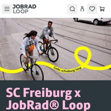
Open menu
Search
Account
SC Freiburg x
JobRad® Loop