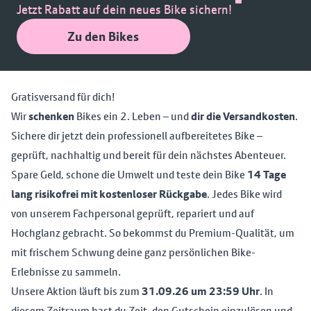
Jetzt Rabatt auf dein neues Bike sichern!
Zu den Bikes
Gratisversand für dich!
Wir
schenken
Bikes ein 2. Leben – und
dir die Versandkosten
.
Sichere dir jetzt dein professionell aufbereitetes Bike –
geprüft, nachhaltig und bereit für dein nächstes Abenteuer.
Spare Geld, schone die Umwelt und teste dein Bike
14 Tage
lang risikofrei mit kostenloser Rückgabe
. Jedes Bike wird
von unserem Fachpersonal geprüft, repariert und auf
Hochglanz gebracht. So bekommst du Premium-Qualität, um
mit frischem Schwung deine ganz persönlichen Bike-
Erlebnisse zu sammeln.
Unsere Aktion läuft bis zum
31.09.26 um 23:59 Uhr
. In
diesem Zeitraum hast du Zeit, den Gutschein einzulösen und